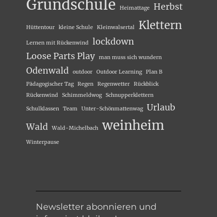
Grundschule
Herbst
Heimattage
Klettern
Hüttentour
kleine Schule
Kleinwalsertal
lockdown
Lernen mit Rückenwind
Loose Parts Play
man muss sich wundern
Odenwald
outdoor
Outdoor Learning
Plan B
Pädagogischer Tag
Regen
Regenwetter
Rückblick
Rückenwind
Schimmeldwog
Schnupperklettern
Urlaub
Schulklassen
Team
Unter-Schönmattenwag
weinheim
Wald
Wald-Michelbach
Winterpause
Newsletter abonnieren und