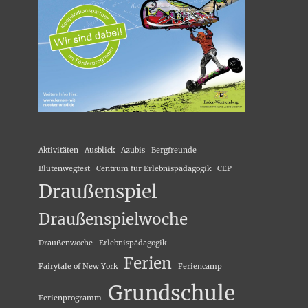
Aktivitäten
Ausblick
Azubis
Bergfreunde
Blütenwegfest
Centrum für Erlebnispädagogik
CEP
Draußenspiel
Draußenspielwoche
Draußenwoche
Erlebnispädagogik
Ferien
Fairytale of New York
Feriencamp
Grundschule
Ferienprogramm