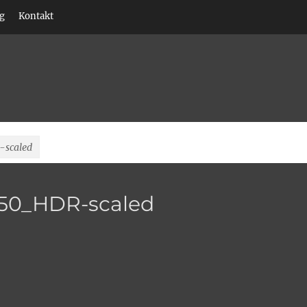
g
Kontakt
ispädagogik • Klettern
scaled
50_HDR-scaled