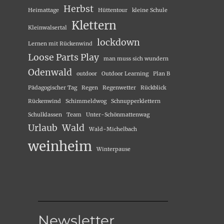
Herbst
Heimattage
Hüttentour
kleine Schule
Klettern
Kleinwalsertal
lockdown
Lernen mit Rückenwind
Loose Parts Play
man muss sich wundern
Odenwald
outdoor
Outdoor Learning
Plan B
Pädagogischer Tag
Regen
Regenwetter
Rückblick
Rückenwind
Schimmeldwog
Schnupperklettern
Schulklassen
Team
Unter-Schönmattenwag
Urlaub
Wald
Wald-Michelbach
weinheim
Winterpause
Newsletter