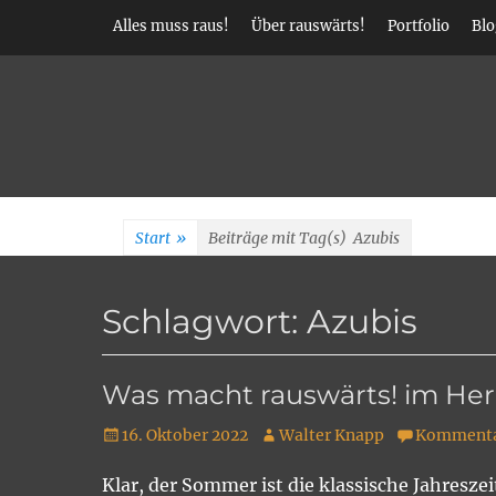
Weiter
Alles muss raus!
Über rauswärts!
Portfolio
Blo
zum
Inhalt
rauswärts! Erlebn
Start
»
Beiträge mit Tag(s)
Azubis
Schlagwort:
Azubis
Was macht rauswärts! im Her
Veröffentlicht
Autor
16. Oktober 2022
Walter Knapp
Kommentar
am
Klar, der Sommer ist die klassische Jahresze