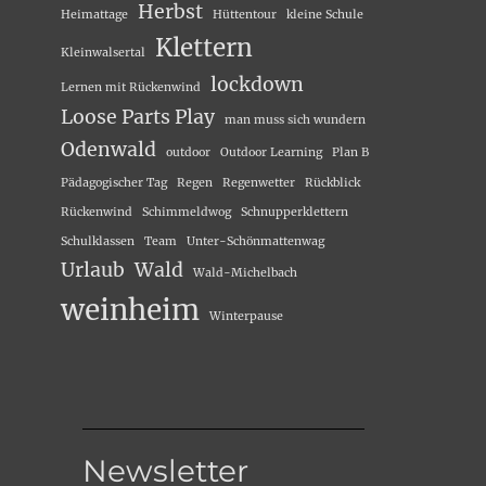
Herbst
Heimattage
Hüttentour
kleine Schule
Klettern
Kleinwalsertal
lockdown
Lernen mit Rückenwind
Loose Parts Play
man muss sich wundern
Odenwald
outdoor
Outdoor Learning
Plan B
Pädagogischer Tag
Regen
Regenwetter
Rückblick
Rückenwind
Schimmeldwog
Schnupperklettern
Schulklassen
Team
Unter-Schönmattenwag
Urlaub
Wald
Wald-Michelbach
weinheim
Winterpause
Newsletter