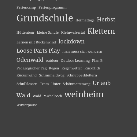
Feriencamp
Ferienprogramm
Grundschule
Herbst
Heimattage
Klettern
Hüttentour
kleine Schule
Kleinwalsertal
lockdown
Lernen mit Rückenwind
Loose Parts Play
man muss sich wundern
Odenwald
outdoor
Outdoor Learning
Plan B
Pädagogischer Tag
Regen
Regenwetter
Rückblick
Rückenwind
Schimmeldwog
Schnupperklettern
Urlaub
Schulklassen
Team
Unter-Schönmattenwag
weinheim
Wald
Wald-Michelbach
Winterpause