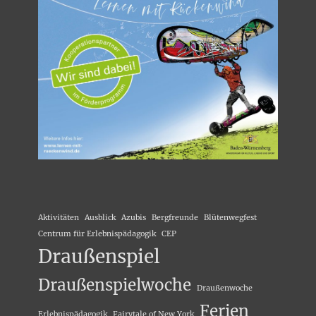
Aktivitäten
Ausblick
Azubis
Bergfreunde
Blütenwegfest
Centrum für Erlebnispädagogik
CEP
Draußenspiel
Draußenspielwoche
Draußenwoche
Ferien
Erlebnispädagogik
Fairytale of New York