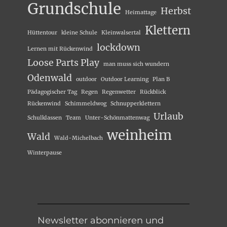
Grundschule
Herbst
Heimattage
Klettern
Hüttentour
kleine Schule
Kleinwalsertal
lockdown
Lernen mit Rückenwind
Loose Parts Play
man muss sich wundern
Odenwald
outdoor
Outdoor Learning
Plan B
Pädagogischer Tag
Regen
Regenwetter
Rückblick
Rückenwind
Schimmeldwog
Schnupperklettern
Urlaub
Schulklassen
Team
Unter-Schönmattenwag
weinheim
Wald
Wald-Michelbach
Winterpause
Newsletter abonnieren und