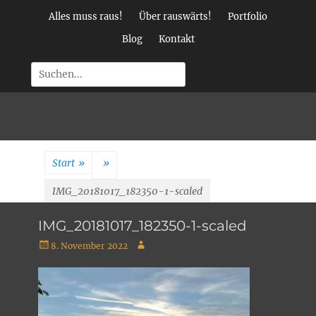
Weiter
Alles muss raus!
Über rauswärts!
Portfolio
zum
Inhalt
Blog
Kontakt
Suchen
rauswärts!
Erlebnispädagog
Start
»
»
• Klettern •
IMG_20181017_182350-1-scaled
Outdoorevents
IMG_20181017_182350-1-scaled
Veröffentlicht
Autor
8. November 2022
am