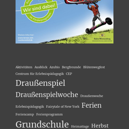
Aktivitäten
Ausblick
Azubis
Bergfreunde
Blütenwegfest
Centrum für Erlebnispädagogik
CEP
Draußenspiel
Draußenspielwoche
Draußenwoche
Ferien
Erlebnispädagogik
Fairytale of New York
Feriencamp
Ferienprogramm
Grundschule
Herbst
Heimattage