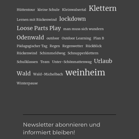
Klettern
Hüttentour
kleine Schule
Kleinwalsertal
lockdown
Lernen mit Rückenwind
Loose Parts Play
man muss sich wundern
Odenwald
outdoor
Outdoor Learning
Plan B
Pädagogischer Tag
Regen
Regenwetter
Rückblick
Rückenwind
Schimmeldwog
Schnupperklettern
Urlaub
Schulklassen
Team
Unter-Schönmattenwag
weinheim
Wald
Wald-Michelbach
Winterpause
Newsletter abonnieren und
informiert bleiben!