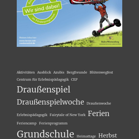
Aktivitäten
Ausblick
Azubis
Bergfreunde
Blütenwegfest
Centrum für Erlebnispädagogik
CEP
Draußenspiel
Draußenspielwoche
Draußenwoche
Ferien
Erlebnispädagogik
Fairytale of New York
Feriencamp
Ferienprogramm
Grundschule
Herbst
Heimattage