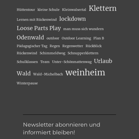
Klettern
Hüttentour
kleine Schule
Kleinwalsertal
lockdown
Lernen mit Rückenwind
Loose Parts Play
man muss sich wundern
Odenwald
outdoor
Outdoor Learning
Plan B
Pädagogischer Tag
Regen
Regenwetter
Rückblick
Rückenwind
Schimmeldwog
Schnupperklettern
Urlaub
Schulklassen
Team
Unter-Schönmattenwag
weinheim
Wald
Wald-Michelbach
Winterpause
Newsletter abonnieren und
informiert bleiben!