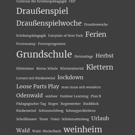
Centrum für Erlebnispädagogik
CEP
Draußenspiel
Draußenspielwoche
Draußenwoche
Ferien
Erlebnispädagogik
Fairytale of New York
Feriencamp
Ferienprogramm
Grundschule
Herbst
Heimattage
Klettern
Hüttentour
kleine Schule
Kleinwalsertal
lockdown
Lernen mit Rückenwind
Loose Parts Play
man muss sich wundern
Odenwald
outdoor
Outdoor Learning
Plan B
Pädagogischer Tag
Regen
Regenwetter
Rückblick
Rückenwind
Schimmeldwog
Schnupperklettern
Urlaub
Schulklassen
Team
Unter-Schönmattenwag
weinheim
Wald
Wald-Michelbach