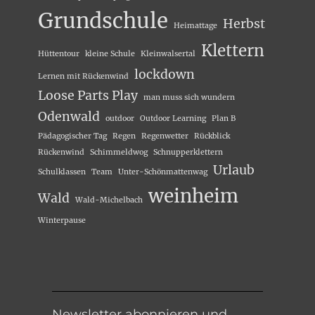
Grundschule
Herbst
Heimattage
Klettern
Hüttentour
kleine Schule
Kleinwalsertal
lockdown
Lernen mit Rückenwind
Loose Parts Play
man muss sich wundern
Odenwald
outdoor
Outdoor Learning
Plan B
Pädagogischer Tag
Regen
Regenwetter
Rückblick
Rückenwind
Schimmeldwog
Schnupperklettern
Urlaub
Schulklassen
Team
Unter-Schönmattenwag
weinheim
Wald
Wald-Michelbach
Winterpause
Newsletter abonnieren und