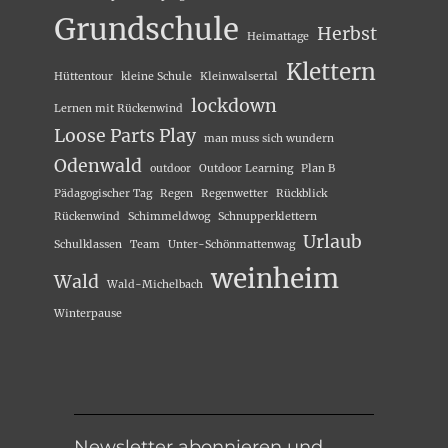
Grundschule
Herbst
Heimattage
Klettern
Hüttentour
kleine Schule
Kleinwalsertal
lockdown
Lernen mit Rückenwind
Loose Parts Play
man muss sich wundern
Odenwald
outdoor
Outdoor Learning
Plan B
Pädagogischer Tag
Regen
Regenwetter
Rückblick
Rückenwind
Schimmeldwog
Schnupperklettern
Urlaub
Schulklassen
Team
Unter-Schönmattenwag
weinheim
Wald
Wald-Michelbach
Winterpause
Newsletter abonnieren und