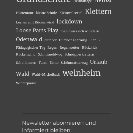
Herbst
Heimattage
Klettern
Hüttentour
kleine Schule
Kleinwalsertal
lockdown
Lernen mit Rückenwind
Loose Parts Play
man muss sich wundern
Odenwald
outdoor
Outdoor Learning
Plan B
Pädagogischer Tag
Regen
Regenwetter
Rückblick
Rückenwind
Schimmeldwog
Schnupperklettern
Urlaub
Schulklassen
Team
Unter-Schönmattenwag
weinheim
Wald
Wald-Michelbach
Winterpause
Newsletter abonnieren und
informiert bleiben!