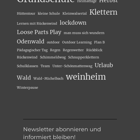
Herbst
Heimattage
Klettern
Hüttentour
kleine Schule
Kleinwalsertal
lockdown
Lernen mit Rückenwind
Loose Parts Play
man muss sich wundern
Odenwald
outdoor
Outdoor Learning
Plan B
Pädagogischer Tag
Regen
Regenwetter
Rückblick
Rückenwind
Schimmeldwog
Schnupperklettern
Urlaub
Schulklassen
Team
Unter-Schönmattenwag
weinheim
Wald
Wald-Michelbach
Winterpause
Newsletter abonnieren und
informiert bleiben!