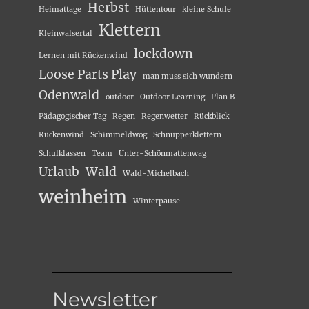
Herbst
Heimattage
Hüttentour
kleine Schule
Klettern
Kleinwalsertal
lockdown
Lernen mit Rückenwind
Loose Parts Play
man muss sich wundern
Odenwald
outdoor
Outdoor Learning
Plan B
Pädagogischer Tag
Regen
Regenwetter
Rückblick
Rückenwind
Schimmeldwog
Schnupperklettern
Schulklassen
Team
Unter-Schönmattenwag
Urlaub
Wald
Wald-Michelbach
weinheim
Winterpause
Newsletter