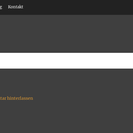
g
Kontakt
ispädagogik • Klettern
ar hinterlassen