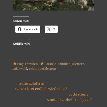
Teilen mit:
Facebook
X
Gefällt mir:
Kategorien
Tags
Blog
,
Familien
Borstein
,
familien
,
Klettern
,
Odenwald
,
Schnupperklettern
Beitragsnavigation
← zurückblättern
Vorheriger
Geht’s jetzt endlich wieder los?
Beitrag:
vorblättern →
Nächster
Sommer vorbei- und jetzt?
Beitrag: