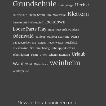
Grundschule
Herbst
Heimattage
Klettern
Hüttentour
kleine Schule
Kleinwalsertal
lockdown
Lernen mit Rückenwind
Loose Parts Play
man muss sich wundern
Odenwald
outdoor
Outdoor Learning
Plan B
Pädagogischer Tag
Regen
Regenwetter
Rückblick
Rückenwind
Schimmeldwog
Schnupperklettern
Urlaub
Schulklassen
Team
Unter-Schönmattenwag
weinheim
Wald
Wald-Michelbach
Winterpause
Newsletter abonnieren und